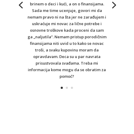
brinem o deci i kući, a on o finansijama.
Sada me time ucenjuje, govori mi da
nemam pravo ni na šta jer ne zarađujem i
uskraćuje mi novac za lične potrebe i
osnovne troškove kada proceni da sam
ga „naljutila”. Nemam pristup porodičnim
finansijama niti uvid u to kako se novac
troši, a svaku kupovinu moram da
opravdavam. Deca su u par navrata
prisustvovala svađama. Treba mi
informacija kome mogu da se obratim za
pomoć?