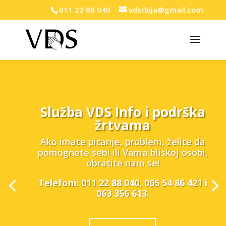
011 22 88 040
vdsrbija@gmail.com
Služba VDS Info i podrška
žrtvama
Ako imate pitanje, problem, želite da
pomognete sebi ili Vama bliskoj osobi,
obratite nam se!
Telefoni: 011 22 88 040, 065 54 86 421 i
063 356 613.