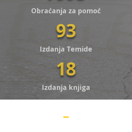
Obraćanja za pomoć
93
Izdanja Temide
18
Izdanja knjiga