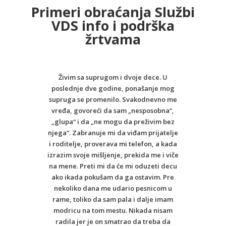
Primeri obraćanja Službi
VDS info i podrška
žrtvama
Živim sa suprugom i dvoje dece. U
poslednje dve godine, ponašanje mog
supruga se promenilo. Svakodnevno me
vređa, govoreći da sam „nesposobna“,
„glupa“ i da „ne mogu da preživim bez
njega“. Zabranuje mi da viđam prijatelje
i roditelje, proverava mi telefon, a kada
izrazim svoje mišljenje, prekida me i viče
na mene. Preti mi da će mi oduzeti decu
ako ikada pokušam da ga ostavim. Pre
nekoliko dana me udario pesnicom u
rame, toliko da sam pala i dalje imam
modricu na tom mestu. Nikada nisam
radila jer je on smatrao da treba da