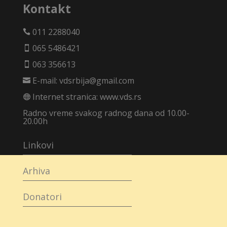
Kontakt
011 2288040

065 5486421

063 356613

E-mail:
vdsrbija@gmail.com

Internet stranica:
www.vds.rs

Radno vreme svakog radnog dana od 10.00-
20.00h
Linkovi
Arhiva
Donatori