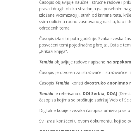
Časopis objavljuje naučne i stručne radove i prik
prava i drugih oblika stradanja (sa posebnim na
izložene viktimizaciji), strah od kriminaliteta, k
svim oblicima rodno zasnovanog nasilja, kao i dr
određenih tema.
Časopis izlazi tri puta godišnje. Svaka sveska č
posvećeni temi pojedinačnog broja; „Ostale teme“
„Prikazi knjiga“.
Temida
objavljuje radove napisane
na srpskom 
Časopis je otvoren za istraživače i istraživačice 
Časopis
Temida
koristi
dvostruko
anonimno
r
Temida
je referisana u
DOI Serbia
,
DOAJ
(Direc
časopisa kojima se proširuje sadržaj Web of Scie
Digitalne kopije svezaka časopisa arhiviraju se u 
Svi izrazi korišćeni u ovom dokumentu, koji se 