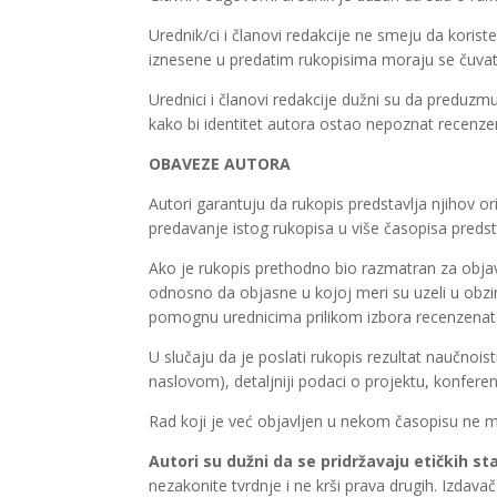
Urednik/ci i članovi redakcije ne smeju da koriste
iznesene u predatim rukopisima moraju se čuvati ka
Urednici i članovi redakcije dužni su da preduz
kako bi identitet autora ostao nepoznat recenz
OBAVEZE AUTORA
Autori garantuju da rukopis predstavlja njihov o
predavanje istog rukopisa u više časopisa predst
Ako je rukopis prethodno bio razmatran za obja
odnosno da objasne u kojoj meri su uzeli u obzir 
pomognu urednicima prilikom izbora recenzenat
U slučaju da je poslati rukopis rezultat naučnoist
naslovom), detaljniji podaci o projektu, konferen
Rad koji je već objavljen u nekom časopisu ne 
Autori su dužni da se pridržavaju etičkih s
nezakonite tvrdnje i ne krši prava drugih. Izdava