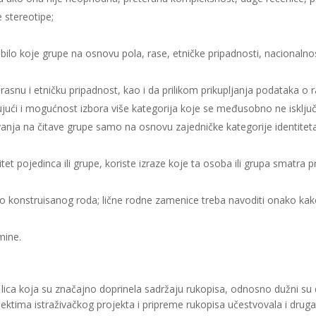
e stereotipe;
t bilo koje grupe na osnovu pola, rase, etničke pripadnosti, nacionalno
 rasnu i etničku pripadnost, kao i da prilikom prikupljanja podataka o 
učujući i mogućnost izbora više kategorija koje se međusobno ne isključ
živanja na čitave grupe samo na osnovu zajedničke kategorije identiteta
et pojedinca ili grupe, koriste izraze koje ta osoba ili grupa smatra 
o konstruisanog roda; lične rodne zamenice treba navoditi onako kako 
mine.
ica koja su značajno doprinela sadržaju rukopisa, odnosno dužni su d
ktima istraživačkog projekta i pripreme rukopisa učestvovala i druga l