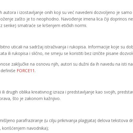
utora i izostavljanje onih koji su već navedeni dozvoljeno je samo
loženje zašto je to neophodno. Navođenje imena lica čiji doprinos ne
iz senke) smatraće se kršenjem etičkih normi.
 bitno uticali na sadržaj istraživanja i rukopisa. Informacije koje su d
ta ili rukopisa i slično, ne smeju se koristiti bez izričite pisane dozvol
onose zaključke na osnovu njih, autori su dužni da ih navedu na isti n
 definiše
FORCE11
.
ili drugih oblika kreativnog izraza i predstavljanje kao svojih, predst
 prava, što je zakonom kažnjivo.
išljeno parafraziranje (u cilju prikrivanja plagijata) delova tekstova d
, korišćenjem navodnika);