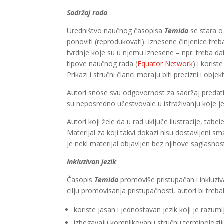
Sadržaj rada
Uredništvo naučnog časopisa
Temida
se stara o
ponoviti (reprodukovati). Iznesene činjenice tre
tvrdnje koje su u njemu iznesene – npr. treba dat
tipove naučnog rada (
Equator Network
) i koris
Prikazi i stručni članci moraju biti precizni i objekt
Autori snose svu odgovornost za sadržaj predatih r
su neposredno učestvovale u istraživanju koje je
Autori koji žele da u rad uključe ilustracije, tab
Materijal za koji takvi dokazi nisu dostavljeni 
je neki materijal objavljen bez njihove saglasnos
Inkluzivan jezik
Časopis
Temida
promoviše pristupačan i inkluziva
cilju promovisanja pristupačnosti, autori bi treba
koriste jasan i jednostavan jezik koji je razuml
izbegavaju komplikovanu stručnu terminologij