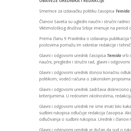
OBAVEZE UREDNIKA I REDAKCIJE
Smernice za izdavačku politiku časopisa
Temida
Članovi Saveta su ugledni naučni i stručni radnic
Viktimološkog društva Srbije imenuje na period 
Prema članu 9 Pravilnika o izdavanju publikacija
poslovima pomažu im sekretar redakcije i tehničk
Glavni i odgovorni urednik časopisa
Temida
vrši 
naučni, pregledni i stručni rad, glavni i odgovor
Glavni i odgovorni urednik donosi konačnu odluku
politikom, vodeći računa o zakonskim propisima k
Glavni i odgovorni urednik zadržava diskreciono 
kriterijumima. U redovnim okolnostima, redakcij
Glavni i odgovorni urednik ne sme imati bilo kak
sudbini rukopisa odlučuje redakcija časopisa. Ako
odlučivanja o sudbini rukopisa. Urednik i članov
Glavni i odgovorni urednik je dužan da sud o ruko