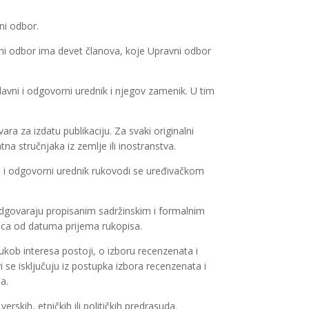
ni odbor.
ioni odbor ima devet članova, koje Upravni odbor
lavni i odgovorni urednik i njegov zamenik. U tim
vara za izdatu publikaciju. Za svaki originalni
na stručnjaka iz zemlje ili inostranstva.
ni i odgovorni urednik rukovodi se uređivačkom
 odgovaraju propisanim sadržinskim i formalnim
seca od datuma prijema rukopisa.
ukob interesa postoji, o izboru recenzenata i
i se isključuju iz postupka izbora recenzenata i
a.
skih, etničkih ili političkih predrasuda.