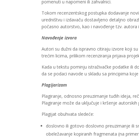
pomenuti u napomeni ili zahvalnici.
Tokom recenzentskog postupka dodavanje novih a
uredništvu i izdavaču dostavljeno detaljno obraz
počasno autorstvo, kao i navođenje tzv. autora 
Navođenje izvora
Autori su dužni da ispravno citiraju izvore koji su
trećim licima, prilikom recenziranja prijava projeka
Kada u tekstu pominju istraživačke podatke ili d
da se podaci navode u skladu sa principima koje
Plagijarizam
Plagiranje, odnosno preuzimanje tuđih ideja, reči 
Plagiranje može da uključuje i kršenje autorskih
Plagijat obuhvata sledeće:
doslovno ili gotovo doslovno preuzimanje ili sm
obeležavanje kopiranih fragmenata (na primer