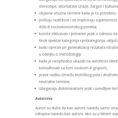
stereotipe, idiomatske izraze, žargon i kulturn
objasne stručne termine kada je to potrebno;
poštuju različitost i ne impliciraju superiornos
dobi ili socioekonomskog porekla;
koriste inkluzivan i primeren jezik u odnosu na
širok spektar kategorija i potkategorija, uklj
budu oprezni pri generalizaciji rezultata istra
u odeljku o metodologiji;
kada je neophodno ukazati na autohtoni identit
konsultovati sa tom osobom ili grupom;
prave razliku između biološkog pola i društven
neutralne termine;
izbegavaju diskriminatorni jezik i uvredljive ter
Autorstvo
Autori su dužni da kao autore navedu samo ona l
rukopisa navedu kao autore. Ako su u bitnim aspe