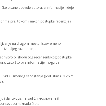
ričite pisane dozvole autora, a informacije i ideje
torima pre, tokom i nakon postupka recenzije i
javljivanje na drugom mestu. Istovremeno
je iz daljeg razmatranja.
redništvo o ishodu tog recenzentskog postupka,
autora, zato što ove informacije mogu da
u u vidu usmenog saopštenja (pod istim ili sličnim
va.
ju i da rukopis ne sadrži neosnovane ili
h zahteva za naknadu štete.