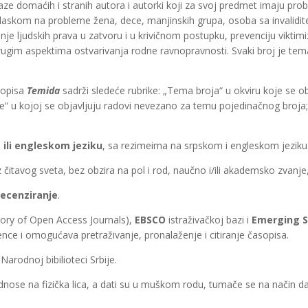
aze domaćih i stranih autora i autorki koji za svoj predmet imaju probl
glaskom na probleme žena, dece, manjinskih grupa, osoba sa invalidit
ršenje ljudskih prava u zatvoru i u krivičnom postupku, prevenciju vikti
ugim aspektima ostvarivanja rodne ravnopravnosti. Svaki broj je temats
asopisa
Temida
sadrži sledeće rubrike: „Tema broja“ u okviru koje se obj
 u kojoj se objavljuju radovi nevezano za temu pojedinačnog broja; „P
ili engleskom jeziku
, sa rezimeima na srpskom i engleskom jeziku
iz čitavog sveta, bez obzira na pol i rod, naučno i/ili akademsko zvanje,
ecenziranje
.
tory of Open Access Journals),
EBSCO
istraživačkoj bazi i
Emerging So
nce i omogućava pretraživanje, pronalaženje i citiranje časopisa.
Narodnoj bibilioteci Srbije.
odnose na fizička lica, a dati su u muškom rodu, tumače se na način 