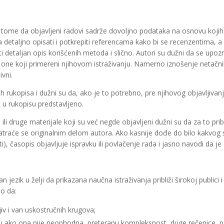
 tome da objavljeni radovi sadrže dovoljno podataka na osnovu kojih
ba detaljno opisati i potkrepiti referencama kako bi se recenzentima,
i detaljan opis korišćenih metoda i slično. Autori su dužni da se upoz
te one koji primereni njihovom istraživanju. Namerno iznošenje netačnih
ivni.
ukopisa i dužni su da, ako je to potrebno, pre njihovog objavljivanja p
 u rukopisu predstavljeno.
ele ili druge materijale koji su već negde objavljeni dužni su da za to p
smatraće se originalnim delom autora. Ako kasnije dođe do bilo kakvog 
ti), časopis objavljuje ispravku ili povlačenje rada i jasno navodi da j
n jezik u želji da prikazana naučna istraživanja približi širokoj publi
lo da:
jiv i van uskostručnih krugova;
u ako ona nije neophodna, preteranu kompleksnost, duge rečenice, po