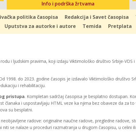
Info i podrška žrtvama
ivačka politika časopisa
Redakcija i Savet časopisa
Uputstva za autorke i autore
Temida
Pretplata
, rodu i ljudskim pravima, koji izdaju Viktimološko društvo Srbije-VDS 
Od 1998. do 2023. godine časopis je izdavalo Viktimološko društvo Sr
ukaciju i rehabilitaciju.
og pristupa
. Kompletan sadržaj časopisa je besplatno dostupan. Kori
kst članaka i uspostavljaju HTML veze ka njima bez obaveze da za to 
dova su besplatni.
 neobjavljene radove: originalne naučne radove, pregledne radove, st
ni niti se nalaze u proceduri razmatranja u drugom časopisu, u celini il