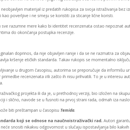
 neobjavljen materijal iz predatih rukopisa za svoja istraživanja bez iz
o poverljive i ne smeju se koristiti za sticanje lične koristi.
mu sve razumne mere kako bi identitet recenzenata ostao nepoznat au
entima do okončanja postupka recenzije.
riginalan doprinos, da nije objavljen ranije i da se ne razmatra za ob
avlja kršenje etičkih standarda. Takav rukopis se momentalno isključu
vljivanje u drugom časopisu, autorima se preporučuje da informišu u
primedbe recenzenata i/ili zašto ih nisu prihvatili. To je u interesu 
a.
raživačkog projekta ili da je, u prethodnoj verziji, bio izložen na skup
ciji i slično, navode se u fusnoti na prvoj strani rada, odmah iza naslo
može biti preštampan u časopisu
Temida
.
tandarda koji se odnose na naučnoistraživački rad.
Autori garantu
č neće snositi nikakvu odgovornost u slučaju ispostavljanja bilo kakvi