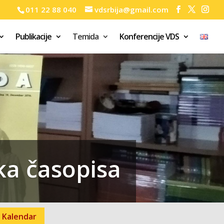
011 22 88 040
vdsrbija@gmail.com
Publikacije
Temida
Konferencije VDS
ka časopisa
Kalendar