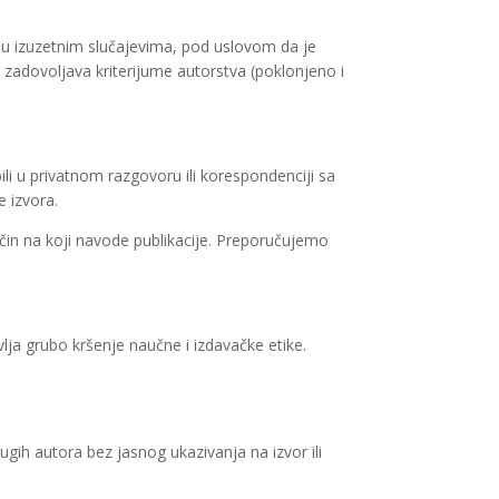
 u izuzetnim slučajevima, pod uslovom da je
 zadovoljava kriterijume autorstva (poklonjeno i
obili u privatnom razgovoru ili korespondenciji sa
e izvora.
ačin na koji navode publikacije. Preporučujemo
avlja grubo kršenje naučne i izdavačke etike.
rugih autora bez jasnog ukazivanja na izvor ili