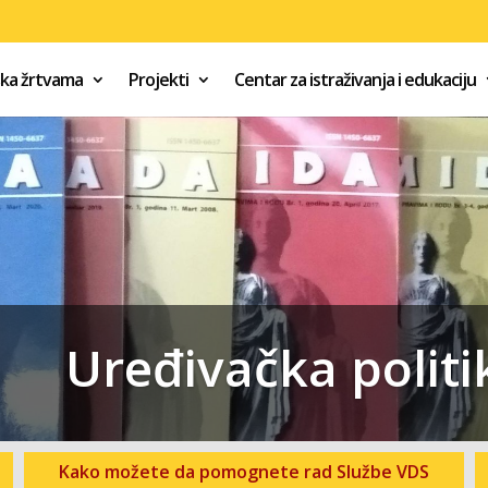
ška žrtvama
Projekti
Centar za istraživanja i edukaciju
Uređivačka politi
Kako možete da pomognete rad Službe VDS