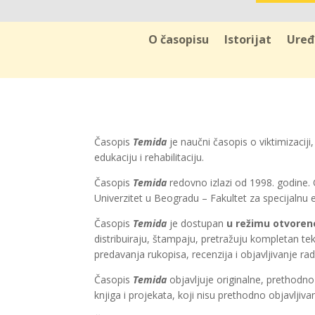
O časopisu
Istorijat
Uređ
Časopis
Temida
je naučni časopis o viktimizaciji
edukaciju i rehabilitaciju.
Časopis
Temida
redovno izlazi od 1998. godine. 
Univerzitet u Beogradu – Fakultet za specijalnu ed
Časopis
Temida
je dostupan
u režimu otvoren
distribuiraju, štampaju, pretražuju kompletan te
predavanja rukopisa, recenzija i objavljivanje ra
Časopis
Temida
objavljuje originalne, prethodno
knjiga i projekata, koji nisu prethodno objavljiva