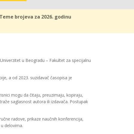
Teme brojeva za 2026. godinu
i Univerzitet u Beogradu – Fakultet za specijalnu
bije, a od 2023. suzidavač časopisa je
snici mogu da čitaju, preuzimaju, kopiraju,
traže saglasnost autora ili izdavača. Postupak
ručne radove, prikaze naučnih konferencija,
i u delovima.