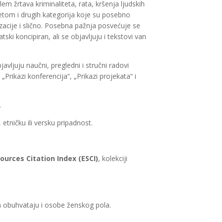
em žrtava kriminaliteta, rata, kršenja ljudskih
etom i drugih kategorija koje su posebno
mizacije i slično. Posebna pažnja posvećuje se
ki koncipiran, ali se objavljuju i tekstovi van
avljuju naučni, pregledni i stručni radovi
rikazi konferencija“, „Prikazi projekata“ i
.
 etničku ili versku pripadnost.
urces Citation Index (ESCI)
, kolekciji
da obuhvataju i osobe ženskog pola.