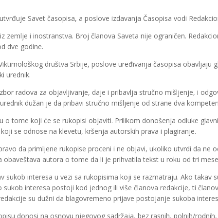
utvrđuje Savet časopisa, a poslove izdavanja Časopisa vodi Redakcio
i iz zemlje i inostranstva. Broj članova Saveta nije ograničen. Redakc
od dve godine.
 Viktimološkog društva Srbije, poslove uređivanja časopisa obavljaju g
i urednik.
izbor radova za objavljivanje, daje i pribavlja stručno mišljenje, i odgo
ni urednik dužan je da pribavi stručno mišljenje od strane dva kompetent
 o tome koji će se rukopisi objaviti. Prilikom donošenja odluke glav
oji se odnose na klevetu, kršenja autorskih prava i plagiranje.
pravo da primljene rukopise proceni i ne objavi, ukoliko utvrdi da ne
a obaveštava autora o tome da li je prihvatila tekst u roku od tri me
av sukob interesa u vezi sa rukopisima koji se razmatraju. Ako takav s
 sukob interesa postoji kod jednog ili više članova redakcije, ti članov
i redakcije su dužni da blagovremeno prijave postojanje sukoba interes
pisu donosi na osnovu njegovog sadržaja, bez rasnih, polnih/rodnih, ver