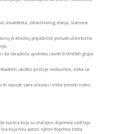
sti, invaliditeta, zdravstvenog stanja, starosne
rasnoj ili etničkoj pripadnosti ponude učesnicima
uju;
 i da obrazlože upotrebu rasnih ili etničkih grupa
prikladnim; ukoliko postoje nedoumice, treba se
ih navode sami učesnici i treba koristiti rodno
a sva lica koja su značajno doprinela sadržaju
ica koja nisu autori, njihov doprinos treba