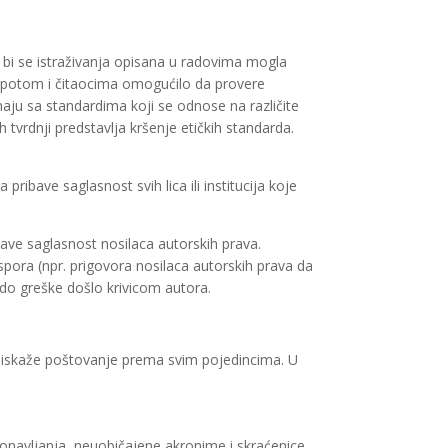
 bi se istraživanja opisana u radovima mogla
 a potom i čitaocima omogućilo da provere
naju sa standardima koji se odnose na različite
 tvrdnji predstavlja kršenje etičkih standarda.
ribave saglasnost svih lica ili institucija koje
ribave saglasnost nosilaca autorskih prava.
spora (npr. prigovora nosilaca autorskih prava da
e do greške došlo krivicom autora.
ci i iskaže poštovanje prema svim pojedincima. U
navljanja, neuobičajene akronime i skraćenice,