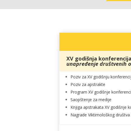
XV godišnja konferencij
unapređenje društvenih 
Poziv za XV godišnju konferenci
Poziv za apstrakte
Program XV godišnje konferencij
Saopštenje za medije
Knjiga apstrakata XV godišnje k
Nagrade Viktimološkog društva 