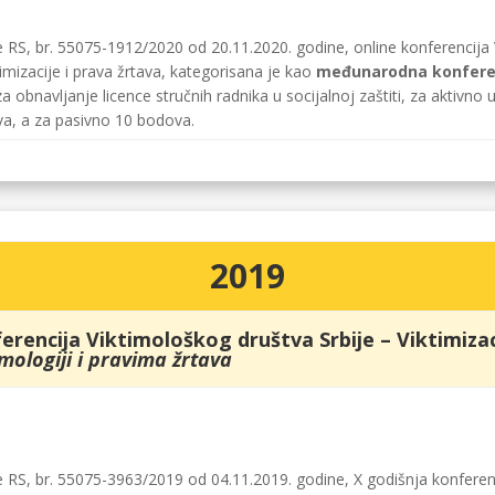
RS, br. 55075-1912/2020 od 20.11.2020. godine, online konferencija 
mizacije i prava žrtava, kategorisana je kao
međunarodna konfere
a obnavljanje licence stručnih radnika u socijalnoj zaštiti, za aktiv
va, a za pasivno 10 bodova.
2019
erencija Viktimološkog društva Srbije – Viktimizaci
mologiji i pravima žrtava
RS, br. 55075-3963/2019 od 04.11.2019. godine, X godišnja konferenc