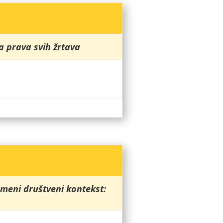
a prava svih žrtava
emeni društveni kontekst: