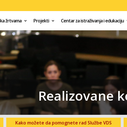
ška žrtvama
Projekti
Centar za istraživanja i edukaciju
Realizovane k
Kako možete da pomognete rad Službe VDS