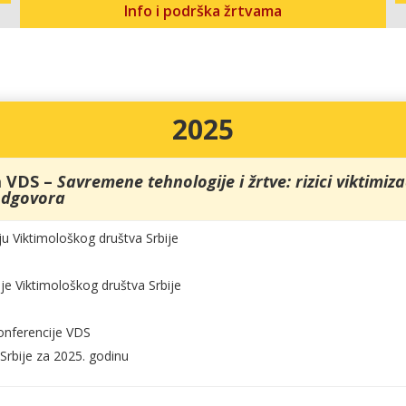
Info i podrška žrtvama
2025
a VDS –
Savremene tehnologije i žrtve: rizici viktimiz
odgovora
ju Viktimološkog društva Srbije
e Viktimološkog društva Srbije
onferencije VDS
Srbije za 2025. godinu