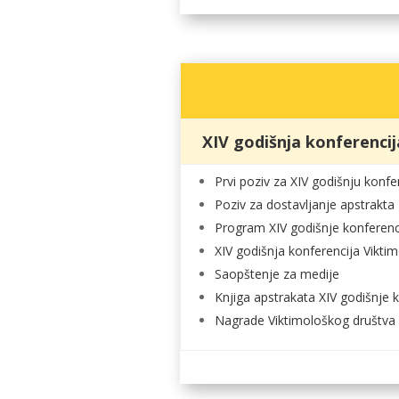
XIV godišnja konferenci
Prvi poziv za XIV godišnju konfe
Poziv za dostavljanje apstrakta
Program XIV godišnje konferenc
XIV godišnja konferencija Vikti
Saopštenje za medije
Knjiga apstrakata XIV godišnje 
Nagrade Viktimološkog društva 