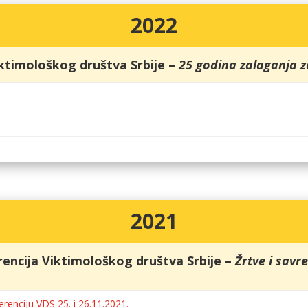
2022
ktimološkog društva Srbije –
25 godina zalaganja z
2021
rencija Viktimološkog društva Srbije –
Žrtve i savr
erenciju VDS 25. i 26.11.2021.