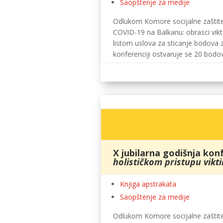
Saopštenje za medije
Odlukom Komore socijalne zaštite 
COVID-19 na Balkanu: obrasci vikti
listom uslova za sticanje bodova z
konferenciji ostvaruje se 20 bodo
X jubilarna godišnja konf
holističkom pristupu vikti
Knjiga apstrakata
Saopštenje za medije
Odlukom Komore socijalne zaštite 