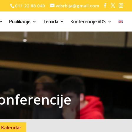
011 22 88 040
vdsrbija@gmail.com
Publikacije
Temida
Konferencije VDS
onferencije
Kalendar