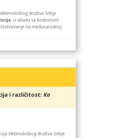
Viktimološkog društva Srbije
ncija
. U skladu sa bodovnom
no učestvovanje na međunarodnoj
ja i različitost:
Ka
ija Viktimološkog društva Srbije