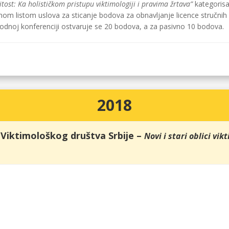
čitost: Ka holističkom pristupu viktimologiji i pravima žrtava”
kategoris
om listom uslova za sticanje bodova za obnavljanje licence stručnih ra
dnoj konferenciji ostvaruje se 20 bodova, a za pasivno 10 bodova.
2018
 Viktimološkog društva Srbije –
Novi i stari oblici vikt