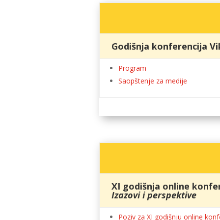
Godišnja konferencija Vi
Program
Saopštenje za medije
XI godišnja online konfe
Izazovi i perspektive
Poziv za XI godišnju online konf