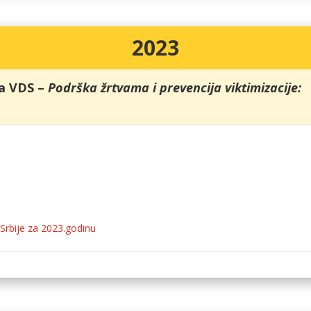
2023
ja VDS –
Podrška žrtvama i prevencija viktimizacije:
Srbije za 2023.godinu