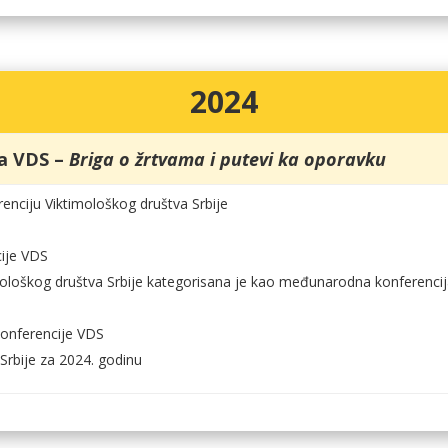
2024
ja VDS –
Briga o žrtvama i putevi ka oporavku
renciju Viktimološkog društva Srbije
ije VDS
mološkog društva Srbije kategorisana je kao međunarodna konferencij
konferencije VDS
Srbije za 2024. godinu