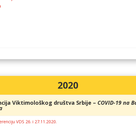
a
2020
cija Viktimološkog društva Srbije –
COVID-19 na B
a
erenciju VDS 26. i 27.11.2020.