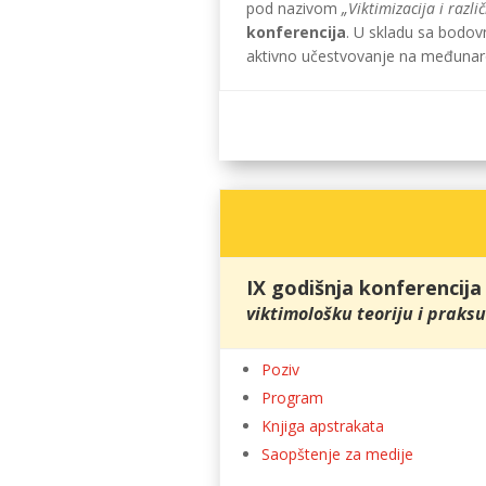
pod nazivom
„Viktimizacija i razli
konferencija
. U skladu sa bodovn
aktivno učestvovanje na međunaro
IX godišnja konferencija
viktimološku teoriju i praksu
Poziv
Program
Knjiga apstrakata
Saopštenje za medije