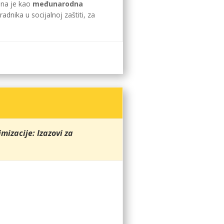
ana je kao
međunarodna
dnika u socijalnoj zaštiti, za
imizacije: Izazovi za