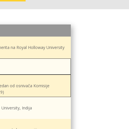
merita na Royal Holloway University
 jedan od osnivača Komisije
09)
University, Indija