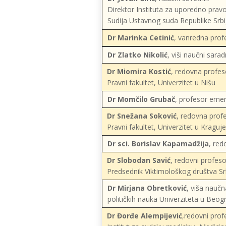
Direktor Instituta za uporedno prav
Sudija Ustavnog suda Republike Srbi
Dr Marinka Cetinić
, vanredna prof
Dr Zlatko Nikolić
, viši naučni sarad
Dr Miomira Kostić
, redovna profes
Pravni fakultet, Univerzitet u Nišu
Dr Momčilo Grubač
, profesor emer
Dr Snežana Soković
, redovna prof
Pravni fakultet, Univerzitet u Kraguj
Dr sci. Borislav Kapamadžija
, red
Dr Slobodan Savić
, redovni profeso
Predsednik Viktimološkog društva Sr
Dr Mirjana Obretković
, viša naučn
političkih nauka Univerziteta u Beog
Dr Đorđe Alempijević
,redovni prof