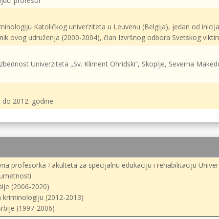
ujući profesor
iminologiju Katoličkog univerziteta u Leuvenu (Belgija), jedan od inic
ednik ovog udruženja (2000-2004), član Izvršnog odbora Svetskog vikt
zbednost Univerziteta „Sv. Kliment Ohridski“, Skoplje, Severna Makedo
. do 2012. godine
vna profesorka Fakulteta za specijalnu edukaciju i rehabilitaciju Unive
 umetnosti
bije (2006-2020)
 kriminologiju (2012-2013)
rbije (1997-2006)