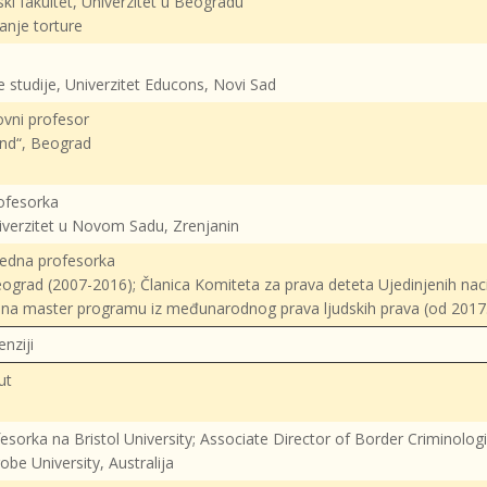
ki fakultet, Univerzitet u Beogradu
anje torture
e studije, Univerzitet Educons, Novi Sad
ovni profesor
end“, Beograd
ofesorka
niverzitet u Novom Sadu, Zrenjanin
redna profesorka
Beograd (2007-2016); Članica Komiteta za prava deteta Ujedinjenih nac
ja, na master programu iz međunarodnog prava ljudskih prava (od 2017
enziji
ut
esorka na Bristol University; Associate Director of Border Criminologi
obe University, Australija