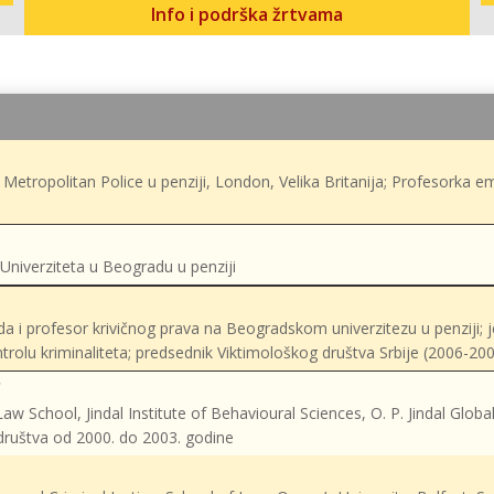
Info i podrška žrtvama
u Metropolitan Police u penziji, London, Velika Britanija; Profesorka e
Univerziteta u Beogradu u penziji
da i profesor krivičnog prava na Beogradskom univerzitezu u penziji;
ntrolu kriminaliteta; predsednik Viktimološkog društva Srbije (2006-20
aw School, Jindal Institute of Behavioural Sciences, O. P. Jindal Global 
društva od 2000. do 2003. godine