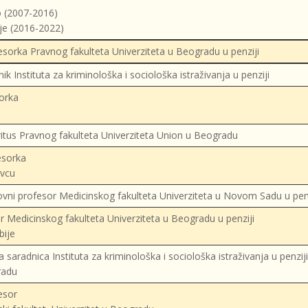
o (2007-2016)
je (2016-2022)
esorka Pravnog fakulteta Univerziteta u Beogradu u penziji
nik Instituta za kriminološka i sociološka istraživanja u penziji
orka
itus Pravnog fakulteta Univerziteta Union u Beogradu
esorka
evcu
ovni profesor Medicinskog fakulteta Univerziteta u Novom Sadu u penz
r Medicinskog fakulteta Univerziteta u Beogradu u penziji
bije
a saradnica Instituta za kriminološka i sociološka istraživanja u penzi
radu
esor