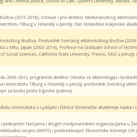
y and Criminal Justice, School of Law, Queen’s University, Belfast, Se
ruštva (2015-2018), Osnivač i prvi direktor Međunarodnog viktimološk
verzitetu Tilburg u Holandiji u penziji; član Holandske kraljevske aka
ktimološkog društva, Predsednik Svetskog viktimološkog društva (2006
a u Mitu, Japan (2003-2014), Profesor na Graduate School of Victimo
f Social Sciences, California State University, Fresno, SAD u penziji;
riodu 2006-2012. programski direktor Odseka za viktimologiju i bez
 Univerzitetu Tilburg u Holandiji u penziji; predsednik Svetskog vikt
e za borbu protiv trgovine ljudima)
tetu Univerziteta u Ljubljani i članica Slovenačke akademije nauka i
ri Ujedinjenim Nacijama i drugim medjunarodnim organizacijama u Že
ntelektualnu svojinu (WIPO) i predsedavajući Ekonomske Komisije UN