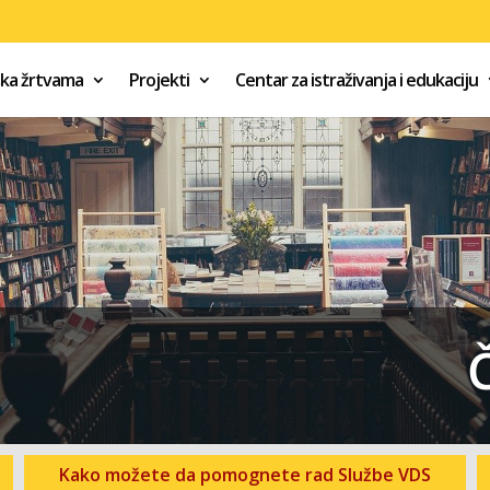
ška žrtvama
Projekti
Centar za istraživanja i edukaciju
Kako možete da pomognete rad Službe VDS