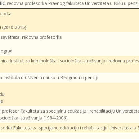
ić
, redovna profesorka Pravnog fakulteta Univerziteta u Nišu u penzij
esorka
i (2010-2015)
 savetnica, redovna profesorka
Beograd
nica Institut za kriminološka i sociološka istraživanja i redovna profe
a Instituta društvenih nauka u Beogradu u penziji
adu
je
i profesor Fakulteta za specijalnu edukaciju i rehabilitaciju Univerzitet
sociološka istraživanja (1984-2006)
sorka Fakulteta za specijalnu edukaciju i rehabilitaciju Univerziteta u