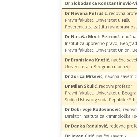
Dr Slobodanka Konstantinović-Vil
Dr Nevena Petrušić
, redovna prof
Pravni fakultet, Univerzitet u Nišu
Poverenica za zaštitu ravnopravnost
Dr Nataša Mrvić-Petrović
, naučna
Institut za uporedno pravo, Beograd
Pravni fakultet, Univerzitet Union, 
Dr Branislava Knežić
, naučna savet
Univerziteta u Beogradu u penziji
Dr Zorica Mršević
, naučna savetnic
Dr Milan Škulić
, redovni profesor
Pravni fakultet, Univerzitet u Beogr
Sudija Ustavnog suda Republike Srbi
Dr Dobrivoje Radovanović
, redovn
Direktor Instituta za kriminološka i 
Dr Danka Radulović
, redovna profe
Dr Jovan Ćirić
, naučni savetnik