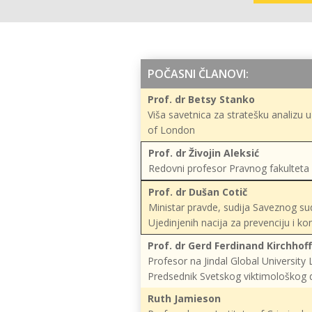
POČASNI ČLANOVI:
Prof. dr Betsy Stanko
Viša savetnica za stratešku analizu 
of London
Prof. dr Živojin Aleksić
Redovni profesor Pravnog fakulteta 
Prof. dr Dušan Cotič
Ministar pravde, sudija Saveznog su
Ujedinjenih nacija za prevenciju i ko
Prof. dr Gerd Ferdinand Kirchhoff
Profesor na Jindal Global University L
Predsednik Svetskog viktimološkog 
Ruth Jamieson