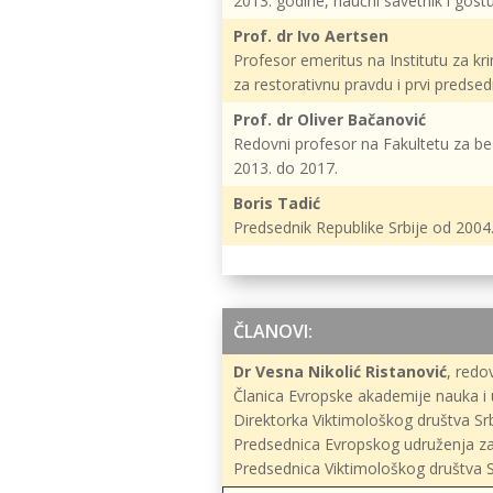
2013. godine, naučni savetnik i gost
Prof. dr Ivo Aertsen
Profesor emeritus na Institutu za kr
za restorativnu pravdu i prvi preds
Prof. dr Oliver Bačanović
Redovni profesor na Fakultetu za be
2013. do 2017.
Boris Tadić
Predsednik Republike Srbije od 2004
ČLANOVI:
Dr Vesna Nikolić Ristanović
, redo
Članica Evropske akademije nauka i
Direktorka Viktimološkog društva Sr
Predsednica Evropskog udruženja za
Predsednica Viktimološkog društva S