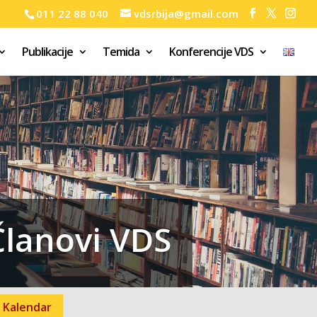
011 22 88 040
vdsrbija@gmail.com
Publikacije
Temida
Konferencije VDS
Članovi VDS
Kalendar