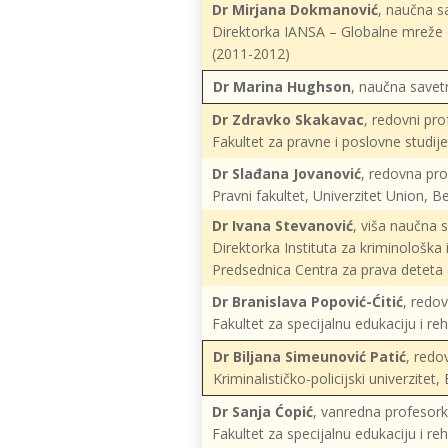
Dr Mirjana Dokmanović
, naučna sa
Direktorka IANSA – Globalne mreže o
(2011-2012)
Dr Marina Hughson
, naučna savetn
Dr Zdravko Skakavac
, redovni pro
Fakultet za pravne i poslovne studije
Dr Slađana Jovanović
, redovna pr
Pravni fakultet, Univerzitet Union, 
Dr Ivana Stevanović
, viša naučna 
Direktorka Instituta za kriminološka 
Predsednica Centra za prava deteta
Dr Branislava Popović-Ćitić
, redo
Fakultet za specijalnu edukaciju i reh
Dr Biljana Simeunović Patić
, redo
Kriminalističko-policijski univerzitet
Dr Sanja Ćopić
, vanredna profesork
Fakultet za specijalnu edukaciju i reh