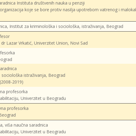
radnica Instituta društvenih nauka u penziji
rganizacija koje se bore protiv nasilja upotrebom vatrenog i maloka
ica, Institut za kriminološka i sociološka, istraživanja, Beograd
fesor
 dr Lazar Vrkatić, Univerzitet Union, Novi Sad
ofesorka
Beograd
saradnica
i sociološka istraživanja, Beograd
 (2008-2019)
vna profesorka
abilitaciju, Univerzitet u Beogradu
vna profesorka
, Beograd
a, viša naučna saradnica
abilitaciju, Univerzitet u Beogradu