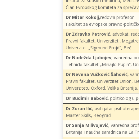
Institut za sudsku medicinu, Medicins
Član Evropskog komiteta za sprečav
Dr Mitar Kokolj
,redovni profesor
Fakultet za evropske pravno-političk
Dr Zdravko Petrović
, advokat, red
Pravni fakultet, Univerzitet „Megatr
Univerzitet „Sigmund Frojd“, Beč
Dr Nadežda Ljubojev
, vanredna pr
Tehnički fakultet „Mihajlo Pupin“, U
Dr Nevena Vučković Šahović
, van
Pravni fakultet, Univerzitet Union, 
Univerzitetu Oxford, Velika Britani
Dr Budimir Babović
, politikolog u p
Dr Zoran Ilić
, psihijatar-psihoterape
Master Skills, Beograd
Dr Sanja Milivojević
, vanredna prof
Britanija i naučna saradnica na La Tr