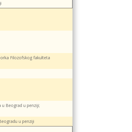
i
sorka Filozofskog fakulteta
a u Beograd u penziji;
 Beogradu u penziji