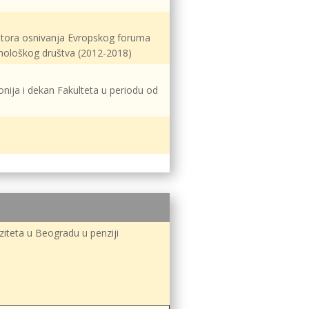
ijatora osnivanja Evropskog foruma
imološkog društva (2012-2018)
nija i dekan Fakulteta u periodu od
rziteta u Beogradu u penziji