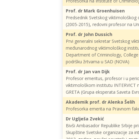
Profesorka na Institute of Criminolog
Prof. dr Mark Groenhuisen
Predsednik Svetskog viktimološkog d
(2005-2015), redovni profesor na Uni
Prof. dr John Dussich
Prvi generalni sekretar Svetskog vi
međunarodnog viktimološkog institut
Department of Criminology, College o
podršku žrtvama u SAD (NOVA)
Prof. dr Jan van Dijk
Profesor emeritus, profesor i u pe
viktimološkom institutu INTERVICT na
GRETA (Grupa eksperata Saveta Evrop
Akademik prof. dr Alenka Šelih
Profesorka emerita na Pravnom fakul
Dr Uglješa Zvekić
Bivši Ambasador Republike Srbije p
Skupštine Svetske organizacije za i