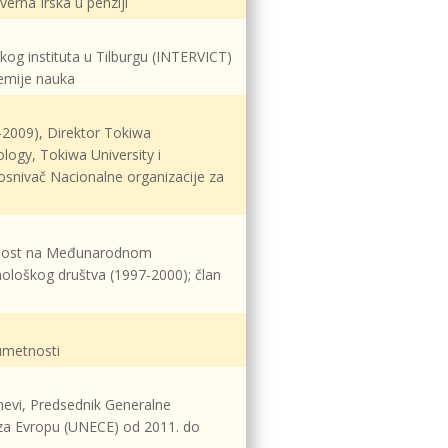
verna Irska u penziji
og instituta u Tilburgu (INTERVICT)
demije nauka
-2009), Direktor Tokiwa
logy, Tokiwa University i
 osnivač Nacionalne organizacije za
bednost na Međunarodnom
imološkog društva (1997-2000); član
 umetnosti
nevi, Predsednik Generalne
 za Evropu (UNECE) od 2011. do