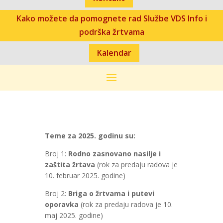
Kako možete da pomognete rad Službe VDS Info i
podrška žrtvama
Kalendar
Teme za 2025. godinu su:
Broj 1:
Rodno zasnovano nasilje i
zaštita žrtava
(rok za predaju radova je
10. februar 2025. godine)
Broj 2:
Briga o žrtvama i putevi
oporavka
(rok za predaju radova je 10.
maj 2025. godine)