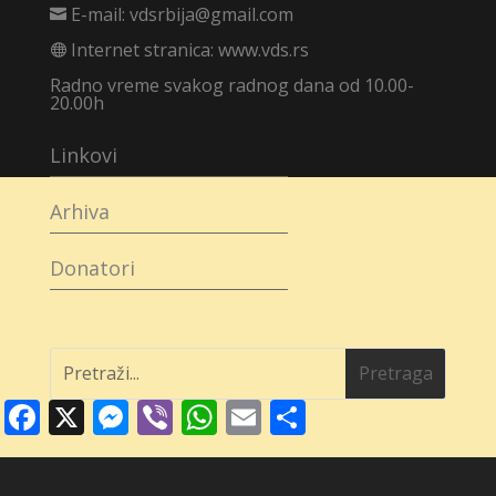
E-mail:
vdsrbija@gmail.com

Internet stranica:
www.vds.rs

Radno vreme svakog radnog dana od 10.00-
20.00h
Linkovi
Arhiva
Donatori
Facebook
X
Messenger
Viber
WhatsApp
Email
Share