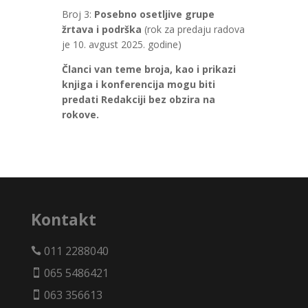
Broj 3:
Posebno osetljive grupe
žrtava i podrška
(rok za predaju radova
je 10. avgust 2025. godine)
Članci van teme broja, kao i prikazi
knjiga i konferencija mogu biti
predati Redakciji bez obzira na
rokove.
Kontakt
011 2288040

065 5486421

063 356613
